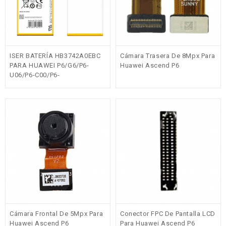
ISER BATERÍA HB3742A0EBC
Cámara Trasera De 8Mpx Para
PARA HUAWEI P6/G6/P6-
Huawei Ascend P6
U06/P6-C00/P6-
T00/G620/G621/G620S/G630
2000MAH 3.8V 7.6WH
Cámara Frontal De 5Mpx Para
Conector FPC De Pantalla LCD
Huawei Ascend P6
Para Huawei Ascend P6