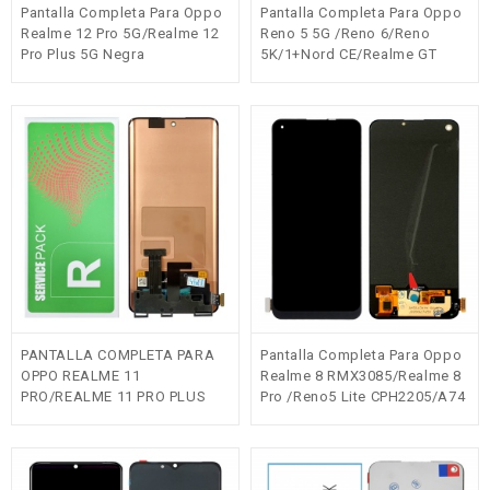
Pantalla Completa Para Oppo
Pantalla Completa Para Oppo
Realme 12 Pro 5G/Realme 12
Reno 5 5G /Reno 6/Reno
Pro Plus 5G Negra
5K/1+Nord CE/Realme GT
Original(Service Pack) EU
5G/GT Neo/GT Master Negra
OLED
PANTALLA COMPLETA PARA
Pantalla Completa Para Oppo
OPPO REALME 11
Realme 8 RMX3085/Realme 8
PRO/REALME 11 PRO PLUS
Pro /Reno5 Lite CPH2205/A74
NEGRA ORIGINAL(SERVICE
4G/A94 5G/F19 Pro/Reno5
PACK)EU
F(Versión04)negra OLED