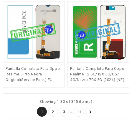
Fuera de stock
Pantalla Completa Para Oppo
Pantalla Completa Para Oppo
Realme 5 Pro Negra
Realme 12 5G/12X 5G/C67
Original(Service Pack) EU
4G/Nazro 70X 5G (2024) (NF)
Negra Original AB740-
DSBJ(Service Pack) EU
Showing 1-30 of 315 item(s)

…
1
2
3
11