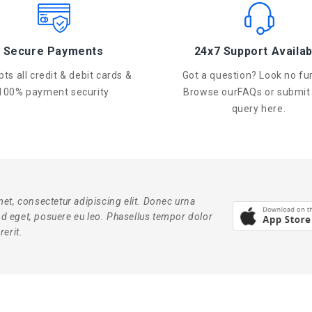
Secure Payments
24x7 Support Availab
ts all credit & debit cards &
Got a question? Look no fur
100% payment security
Browse ourFAQs or submit
query here.
et, consectetur adipiscing elit. Donec urna
end eget, posuere eu leo. Phasellus tempor dolor
erit.