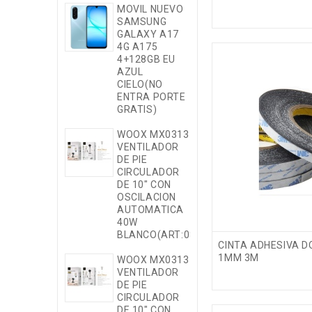
MOVIL NUEVO
MX0264
SAMSUNG
CABLE DE
GALAXY A17
DATOS
4G A175
TRENZADO
4+128GB EU
30W/20V/1.5
AZUL
TYPE-C A
CIELO(NO
IPHONE
ENTRA PORTE
BLANCO
GRATIS)
MX0264
WOOX MX0313
CABLE DE
VENTILADOR
DATOS
DE PIE
TRENZADO
CIRCULADOR
30W/20V/1.5
DE 10" CON
TYPE-C A
OSCILACION
IPHONE NEGR
AUTOMATICA
40W
MX0263
BLANCO(ART:0883131)
CABLE DE
CINTA ADHESIVA 
DATOS
1MM 3M
WOOX MX0313
TRENZADO
VENTILADOR
60W/20V/3A/
DE PIE
TYPE-C A
CIRCULADOR
TYPE-C
DE 10" CON
BLANCO