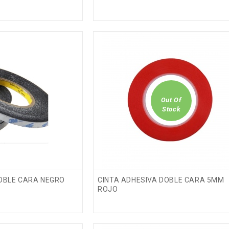
MX0263
CABLE DE
DATOS
TRENZADO
A/1M
60W/20V/3A/1M
Fuera de stock
TYPE-C A
TYPE-C NEGRO
PANTALLA
COMPLETA
CON IC PARA
Out Of
IPHONE 17
Stock
PRO NEGRO
A/1M
SOFT OLED
O
DOBLE CARA NEGRO
CINTA ADHESIVA DOBLE CARA 5MM
ROJO
1M