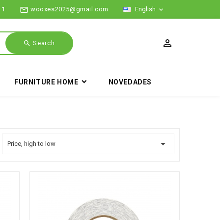
mail_outline
11
wooxes2025@gmail.com
English

search
Search
FURNITURE HOME
NOVEDADES

Price, high to low