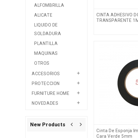
ALFOMBRILLA
CINTA ADHESIVO 
ALICATE
TRANSPARENTE 1
LIQUIDO DE
SOLDADURA
PLANTILLA
MAQUINAS
OTROS

ACCESORIOS

PROTECCION

FURNITURE HOME

NOVEDADES
navigate_before
navigate_next
New Products
Cinta De Esponja I
Cara Verde 5mm