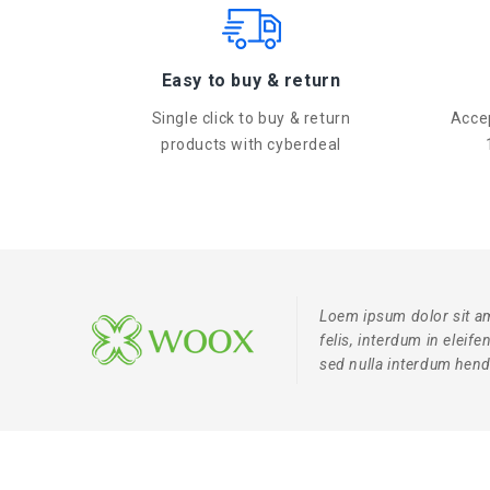
Easy to buy & return
Single click to buy & return
Accep
products with cyberdeal
Loem ipsum dolor sit am
felis, interdum in eleif
sed nulla interdum hendr