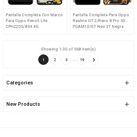
Pantalla Completa Con Marco
Pantalla Completa Para Oppo
Para Oppo Reno5 Lite
Realme GT 2/Reno 8 Pro 5G
CPH2205/A94 4G
PGAM10/GT Neo 3T Negra
CPH2203/F19 Pro
Original(Código 02)
CPH2285/Reno5 F CPH2217
Negra Original
Showing 1-30 of 568 item(s)

…
1
2
3
19

Categories

New Products