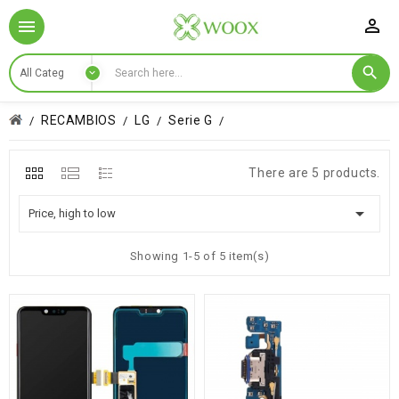

RECAMBIOS
LG
Serie G
There are 5 products.

Price, high to low
Showing 1-5 of 5 item(s)