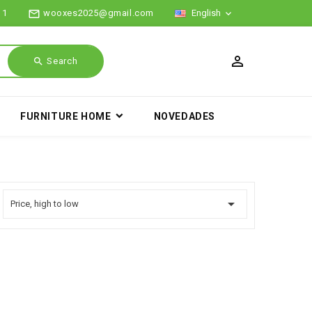
mail_outline
11
wooxes2025@gmail.com
English

search
Search
FURNITURE HOME
NOVEDADES

Price, high to low