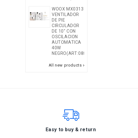
DATOS
WOOX MX0313
TRENZADO
VENTILADOR
60W/20V/3A/
DE PIE
TYPE-C A
CIRCULADOR
TYPE-C
DE 10" CON
BLANCO
OSCILACION
AUTOMATICA
40W
NEGRO(ART:0883132)
All new products

Easy to buy & return