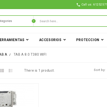

Call us:
6125257
ERRAMIENTAS
ACCESORIOS
PROTECCION
AB A
TAB A 8.0 T380 WIFI
Sort by:
There is 1 product.