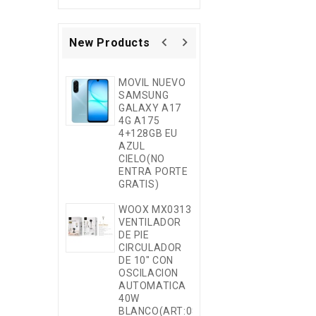
navigate_before
navigate_next
New Products
MOVIL NUEVO
MX0264
SAMSUNG
CABLE DE
GALAXY A17
DATOS
4G A175
TRENZADO
4+128GB EU
30W/20V/1.5
AZUL
TYPE-C A
CIELO(NO
IPHONE
ENTRA PORTE
BLANCO
GRATIS)
MX0264
WOOX MX0313
CABLE DE
VENTILADOR
DATOS
DE PIE
TRENZADO
CIRCULADOR
30W/20V/1.5
DE 10" CON
TYPE-C A
OSCILACION
IPHONE NEGR
AUTOMATICA
40W
MX0263
BLANCO(ART:0883131)
CABLE DE