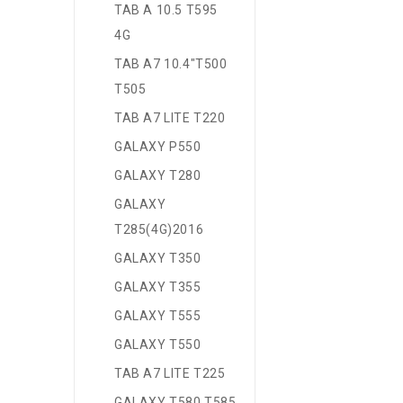
TAB A 10.5 T595
4G
TAB A7 10.4"T500
T505
TAB A7 LITE T220
GALAXY P550
GALAXY T280
GALAXY
T285(4G)2016
GALAXY T350
GALAXY T355
GALAXY T555
GALAXY T550
TAB A7 LITE T225
GALAXY T580 T585