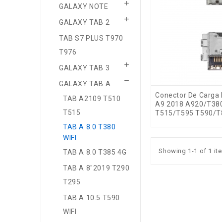

GALAXY NOTE

GALAXY TAB 2
TAB S7 PLUS T970
T976

GALAXY TAB 3

GALAXY TAB A
Conector De Carga
TAB A2109 T510
A9 2018 A920/T38
T515
T515/T595 T590/T
TAB A 8.0 T380
WIFI
Showing 1-1 of 1 it
TAB A 8.0 T385 4G
TAB A 8"2019 T290
T295
TAB A 10.5 T590
WIFI