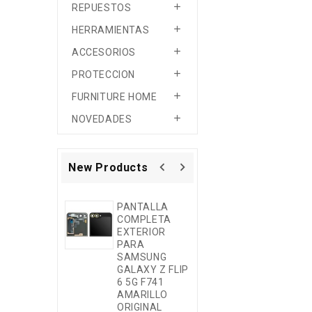

REPUESTOS

HERRAMIENTAS

ACCESORIOS

PROTECCION

FURNITURE HOME

NOVEDADES
navigate_before
navigate_next
New Products
PANTALLA
PANTALLA
COMPLETA
COMPLETA
EXTERIOR
PARA IPHONE
PARA
17 AIR NEGRO
SAMSUNG
SOFT OLED
GALAXY Z FLIP
6 5G F741
MOVIL NUEVO
AMARILLO
SAMSUNG
ORIGINAL
GALAXY A17