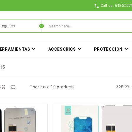

Call us:
6125257
ERRAMIENTAS
ACCESORIOS
PROTECCION
15
Sort by:
There are 10 products.