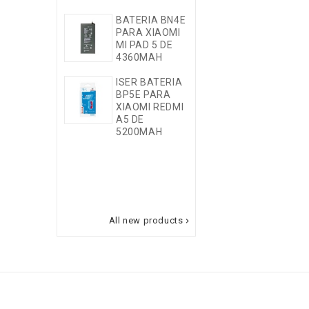
4G A175
BATERIA BN4E
4+128GB EU
PARA XIAOMI
AZUL
MI PAD 5 DE
CIELO(NO
4360MAH
ENTRA PORTE
GRATIS)
ISER BATERIA
BP5E PARA
WOOX MX031
XIAOMI REDMI
VENTILADOR
A5 DE
DE PIE
5200MAH
CIRCULADOR
DE 10" CON
OSCILACION
AUTOMATICA
40W
BLANCO(ART:
All new products
