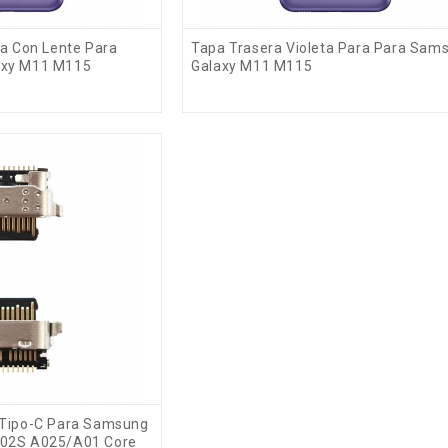
ta Con Lente Para
Tapa Trasera Violeta Para Para Sam
axy M11 M115
Galaxy M11 M115
 Tipo-C Para Samsung
A02S A025/A01 Core