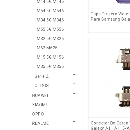
M14 5G M146
M54 5G M546
Tapa Trasera Viole
Para Samsung Gal
M34 5G M346
M55 5G M556
M32 5G M326
M62 M625
M15 5G M156
M35 5G M356

Serie Z

OTROS

HUAWEI

XIAOMI

OPPO

Conector De Carga
REALME
Galaxy A11 A115/