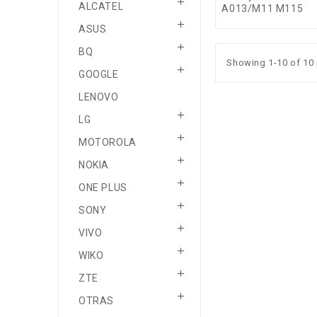

ALCATEL
A013/M11 M115

ASUS

BQ
Showing 1-10 of 10 

GOOGLE
LENOVO

LG

MOTOROLA

NOKIA

ONE PLUS

SONY

VIVO

WIKO

ZTE

OTRAS