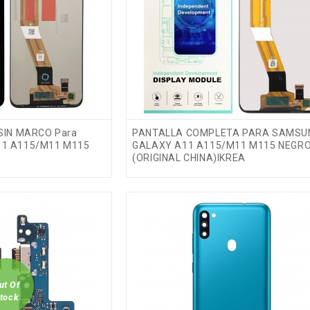
 SIN MARCO Para
PANTALLA COMPLETA PARA SAMSU
11 A115/M11 M115
GALAXY A11 A115/M11 M115 NEGR
(ORIGINAL CHINA)IKREA
ut Of
tock