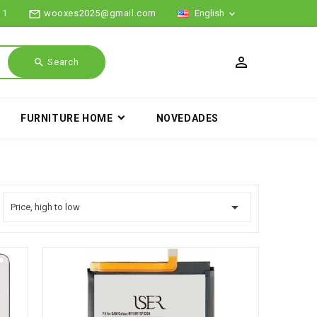
mail_outline
11
wooxes2025@gmail.com
English

search
Search
FURNITURE HOME
NOVEDADES

Price, high to low