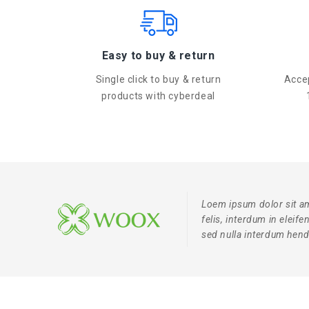
Easy to buy & return
Single click to buy & return
Accep
products with cyberdeal
Loem ipsum dolor sit am
felis, interdum in eleif
sed nulla interdum hendr