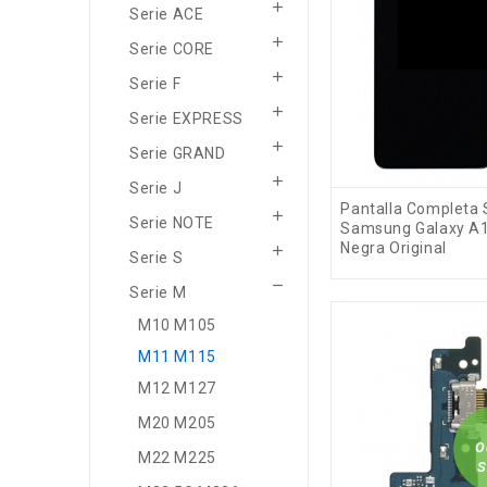

Serie ACE

Serie CORE

Serie F

Serie EXPRESS

Serie GRAND

Serie J
Pantalla Completa

Serie NOTE
Samsung Galaxy A
Negra Original

Serie S

Serie M
M10 M105
Fuera de stock
M11 M115
M12 M127
M20 M205
O
M22 M225
S