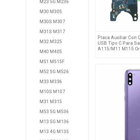
M23 5G M236
M30 M305
M30S M307
M31S M317
Placa Auxiliar Con
M32 M325
USB Tipo C Para S
A115/M11 M115 Ori
M40 M405
M51 M515F
M52 5G M526
M33 M336
M10S M107
M31 M315
M53 5G M536
M13 5G M136
M13 4G M135