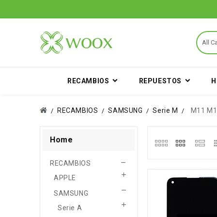
RECAMBIOS
REPUESTOS
H
RECAMBIOS
SAMSUNG
Serie M
M11 M1
Home

RECAMBIOS

APPLE

SAMSUNG

Serie A