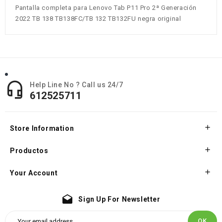
Pantalla completa para Lenovo Tab P11 Pro 2ª Generación
2022 TB 138 TB138FC/TB 132 TB132FU negra original

Help Line No ? Call us 24/7
612525711

Store Information

Productos

Your Account
drafts
Sign Up For Newsletter